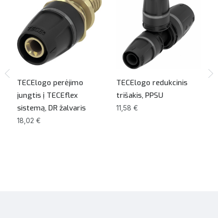
TECElogo perėjimo
TECElogo redukcinis
jungtis į TECEflex
trišakis, PPSU
sistemą, DR žalvaris
11,58 €
18,02 €