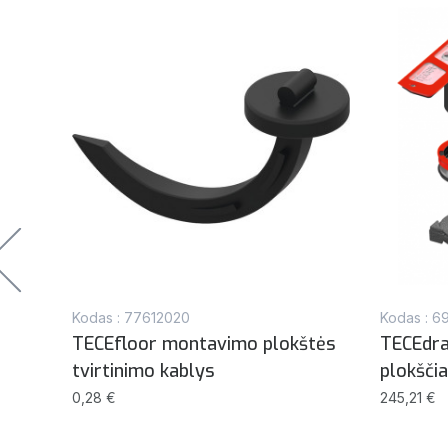
Kodas : 77612020
Kodas : 6
TECEfloor montavimo plokštės
TECEdra
nimo
tvirtinimo kablys
plokšči
0,28 €
245,21 €