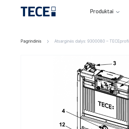
Produktai
Pagrindinis
Atsarginės dalys: 9300080 – TECEprofil 