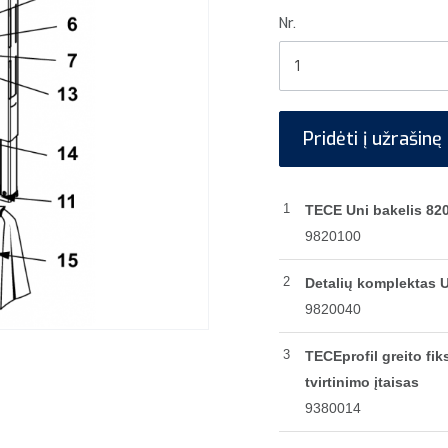
Nr.
1
Pridėti į užrašinę
1
TECE Uni bakelis 82
9820100
2
Detalių komplektas U
9820040
3
TECEprofil greito fi
tvirtinimo įtaisas
9380014