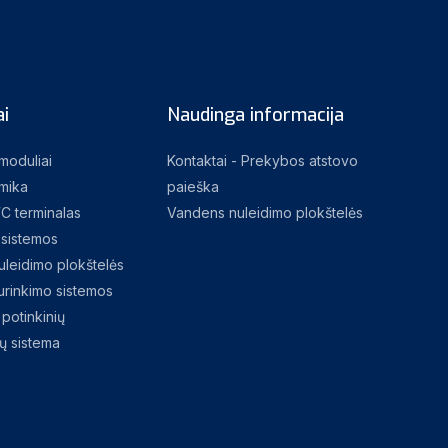
i
Naudinga informacija
 moduliai
Kontaktai - Prekybos atstovo
mika
paieška
C terminalas
Vandens nuleidimo plokštelės
sistemos
leidimo plokštelės
rinkimo sistemos
potinkinių
jų sistema