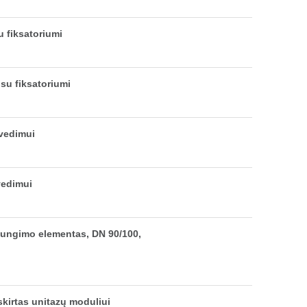
u fiksatoriumi
su fiksatoriumi
vedimui
vedimui
jungimo elementas, DN 90/100,
skirtas unitazų moduliui