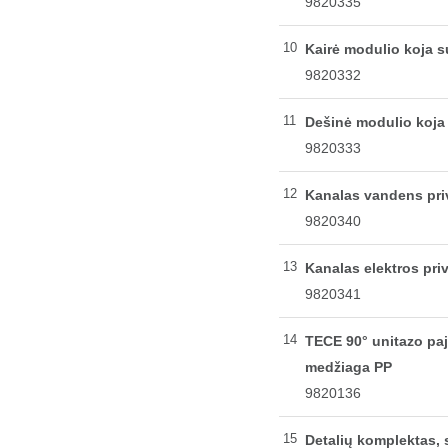
9820335
10
Kairė modulio koja s
9820332
11
Dešinė modulio koja 
9820333
12
Kanalas vandens pri
9820340
13
Kanalas elektros pri
9820341
14
TECE 90° unitazo pa
medžiaga PP
9820136
15
Detalių komplektas, 