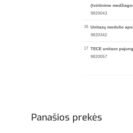
(tvirtinimo medžiagos 
9820043
16
Unitazų modulio aps
9820342
17
TECE unitazo pajung
9820057
Panašios prekės