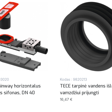
93020
Kodas : 9820213
inway horizontalus
TECE tarpinė vandens iš
as sifonas, DN 40
vamzdžiui prijungti
16,47 €