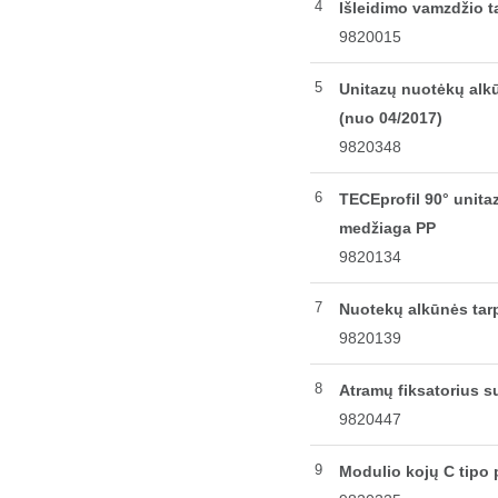
4
Išleidimo vamzdžio t
9820015
5
Unitazų nuotėkų alkūn
(nuo 04/2017)
9820348
6
TECEprofil 90° unita
medžiaga PP
9820134
7
Nuotekų alkūnės tar
9820139
8
Atramų fiksatorius s
9820447
9
Modulio kojų C tipo p