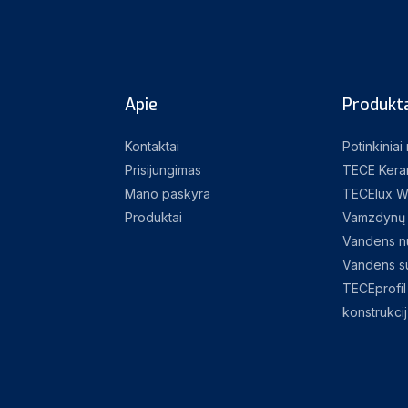
Apie
Produkta
Kontaktai
Potinkiniai
Prisijungimas
TECE Kera
Mano paskyra
TECElux W
Produktai
Vamzdynų 
Vandens nu
Vandens su
TECEprofil 
konstrukci