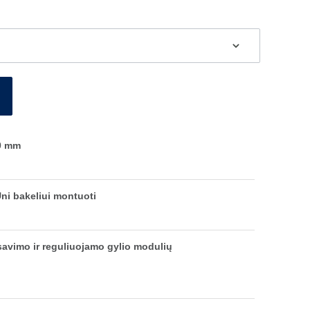
0 mm
ni bakeliui montuoti
ksavimo ir reguliuojamo gylio modulių