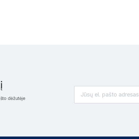
į
ašto dėžutėje