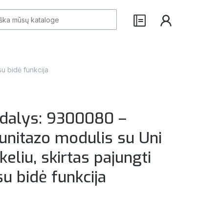
u bidė funkcija
 dalys: 9300080 –
unitazo modulis su Uni
eliu, skirtas pajungti
u bidė funkcija