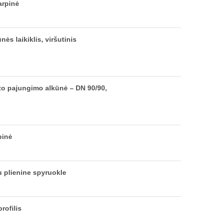
arpinė
ės laikiklis, viršutinis
zo pajungimo alkūnė – DN 90/90,
pinė
u plienine spyruokle
rofilis