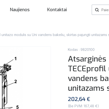
Naujienos
Kontaktai
unitazo modulis su Uni vandens bakeliu, skirtas pajungti unitazams s
Kodas : 9820100
Atsarginės
TECEprofil 
vandens bak
unitazams s
202,64 €
(Be PVM: 167,48 €)