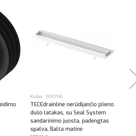
Kodas : 600706
Kodas
leidimo
TECEdrainline nerūdijančio plieno
Atsa
dušo latakas, su Seal System
viršu
sandarinimo juosta, padengtas
elek
spalva, Balta matinė
blok