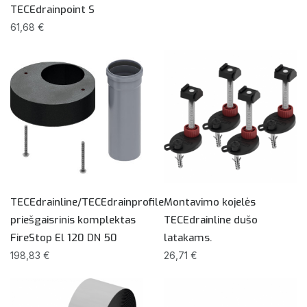
TECEdrainpoint S
61,68 €
TECEdrainline/TECEdrainprofile
Montavimo kojelės
priešgaisrinis komplektas
TECEdrainline dušo
FireStop El 120 DN 50
latakams.
198,83 €
26,71 €