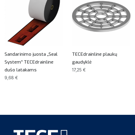
Sandarinimo juosta „Seal
TECEdrainline plaukų
System“ TECEdrainline
gaudyklė
dušo latakams
17,25 €
9,68 €