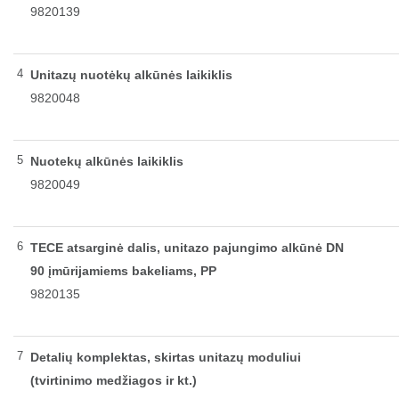
9820139
4
Unitazų nuotėkų alkūnės laikiklis
9820048
5
Nuotekų alkūnės laikiklis
9820049
6
TECE atsarginė dalis, unitazo pajungimo alkūnė DN
90 įmūrijamiems bakeliams, PP
9820135
7
Detalių komplektas, skirtas unitazų moduliui
(tvirtinimo medžiagos ir kt.)