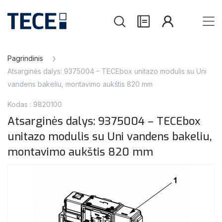
Pagrindinis
Atsarginės dalys: 9375004 – TECEbox unitazo modulis su Uni
vandens bakeliu, montavimo aukštis 820 mm
Kodas : 9820100
Atsarginės dalys: 9375004 – TECEbox
unitazo modulis su Uni vandens bakeliu,
montavimo aukštis 820 mm