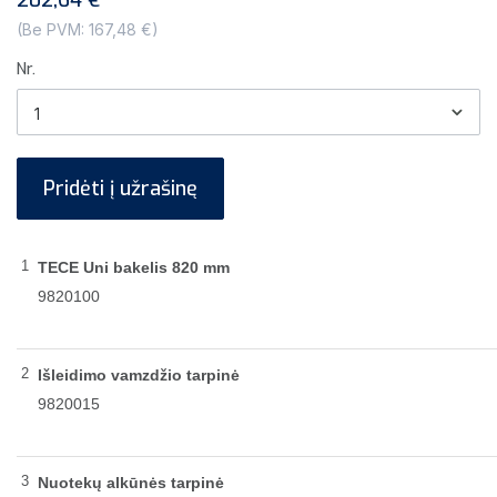
202,64 €
(Be PVM: 167,48 €)
Nr.
Pridėti į užrašinę
1
TECE Uni bakelis 820 mm
9820100
2
Išleidimo vamzdžio tarpinė
9820015
3
Nuotekų alkūnės tarpinė