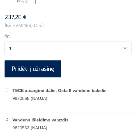
237,20 €
(Be PVM: 196,04 €)
Nr.
Pridėti į užrašinę
1
TECE atsarginė dalis, Octa II vandens bakelis
9820565
(NAUJA)
2
Vandens išleidimo vamzdis
9820563
(NAUJA)