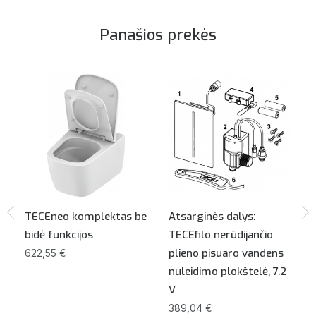
Panašios prekės
TECEneo komplektas be
Atsarginės dalys:
bidė funkcijos
TECEfilo nerūdijančio
plieno pisuaro vandens
622,55 €
nuleidimo plokštelė, 7.2
V
389,04 €