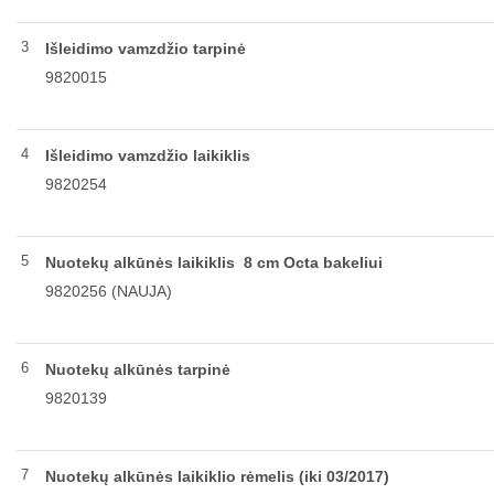
3
Išleidimo vamzdžio tarpinė
9820015
4
Išleidimo vamzdžio laikiklis
9820254
5
Nuotekų alkūnės laikiklis 8 cm Octa bakeliui
9820256
(NAUJA)
6
Nuotekų alkūnės tarpinė
9820139
7
Nuotekų alkūnės laikiklio rėmelis (iki 03/2017)