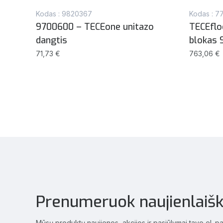
Kodas : 9820367
Kodas : 
s su
9700600 – TECEone unitazo
TECEflo
dangtis
blokas 
71,73 €
763,06 €
Prenumeruok naujienlaišk
Mūsų produktų naujienos, akcijos ir pasiūlymai tavo el. p