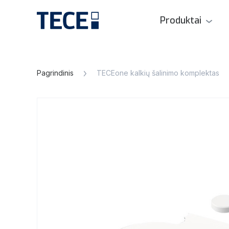
Produktai
Pagrindinis
TECEone kalkių šalinimo komplektas