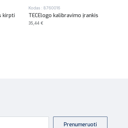
Kodas : 8760016
Kodas
kirpti
TECElogo kalibravimo įrankis
Atsa
TECE
35,44 €
Uni 
aukš
248,5