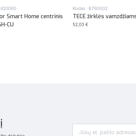
77420060
Kodas : 8760002
or Smart Home centrinis
TECE žirklės vamzdžiams 
SH-CU
52,03 €
į
ašto dėžutėje