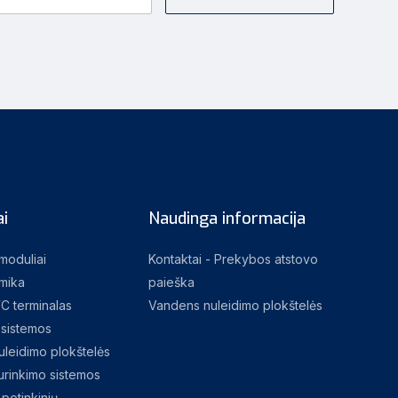
i
Naudinga informacija
 moduliai
Kontaktai - Prekybos atstovo
mika
paieška
C terminalas
Vandens nuleidimo plokštelės
sistemos
leidimo plokštelės
rinkimo sistemos
potinkinių