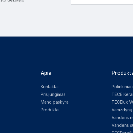
Apie
Produkta
Kontaktai
Potinkiniai
Prisijungimas
TECE Kera
Mano paskyra
TECElux W
Produktai
Vamzdynų 
Vandens nu
Vandens su
TECEprofil 