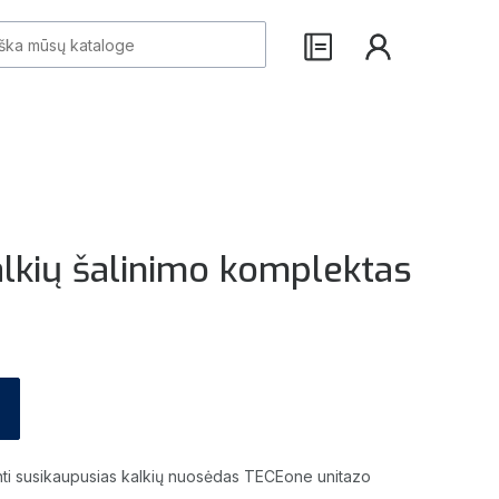
lkių šalinimo komplektas
inti susikaupusias kalkių nuosėdas TECEone unitazo