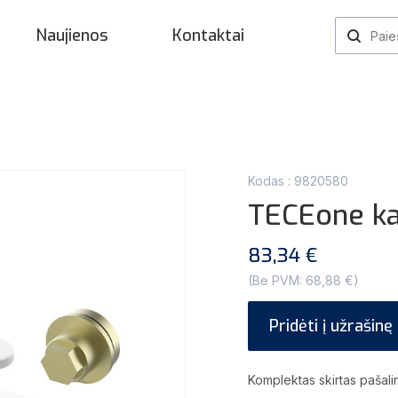
Naujienos
Kontaktai
Kodas : 9820580
TECEone ka
83,34 €
(Be PVM: 68,88 €)
Pridėti į užrašinę
Komplektas skirtas pašal