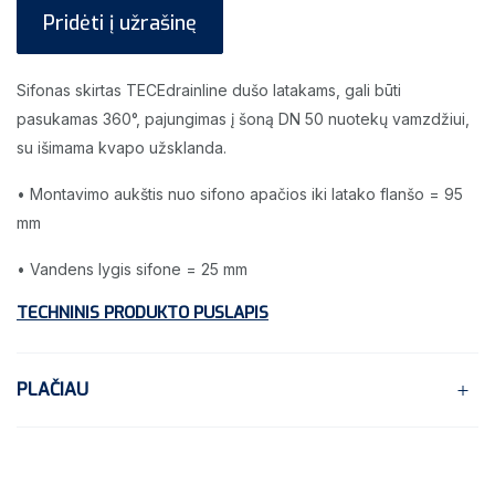
Pridėti į užrašinę
Sifonas skirtas TECEdrainline dušo latakams, gali būti
pasukamas 360°, pajungimas į šoną DN 50 nuotekų vamzdžiui,
su išimama kvapo užsklanda.
• Montavimo aukštis nuo sifono apačios iki latako flanšo = 95
mm
• Vandens lygis sifone = 25 mm
TECHNINIS PRODUKTO PUSLAPIS
PLAČIAU