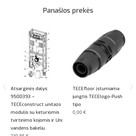
Panašios prekės
Atsarginės dalys:
TECEfloor įstumiama
9500393 –
jungtis TECElogo-Push
TECEconstruct unitazo
tipo
modulis su keturiomis
0,00 €
tvirtinimo kojomis ir Uni
vandens bakeliu
230,85 €