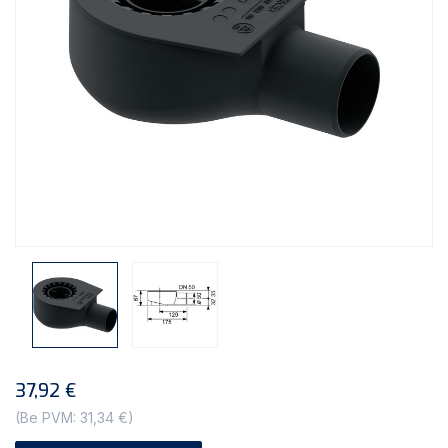
37,92 €
(Be PVM: 31,34 €)