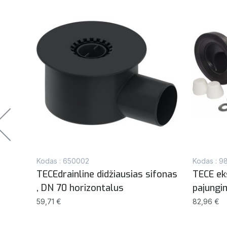
Kodas : 650002
Kodas : 
TECEdrainline didžiausias sifonas
TECE ek
, DN 70 horizontalus
pajungi
line
59,71 €
82,96 €