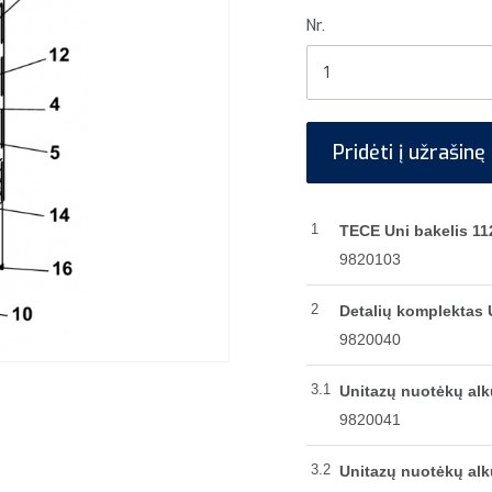
Nr.
1
Pridėti į užrašinę
1
TECE Uni bakelis 1
9820103
2
Detalių komplektas 
9820040
3.1
Unitazų nuotėkų alkū
9820041
3.2
Unitazų nuotėkų alkū