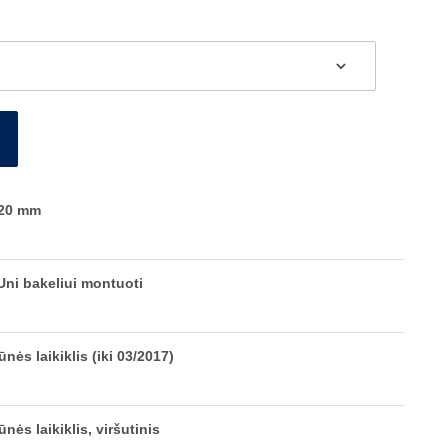
120 mm
Uni bakeliui montuoti
nės laikiklis (iki 03/2017)
nės laikiklis, viršutinis