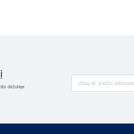
į
ašto dėžutėje