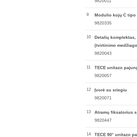
9820011
9
Modulio kojų C tipo 
9820335
10
Detalių komplektas, 
(tvirtinimo medžiagos
9820043
11
TECE unitazo pajun
9820057
12
Įvorė su sriegiu
9820071
13
Atramų fiksatorius s
9820447
14
TECE 90° unitazo p