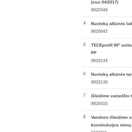
(nuo 04/2017)
9820348
4
Nuotekų alkūnės laik
9820042
5
TECEprofil 90° unit
PP
9820134
6
Nuotekų alkūnės tar
9820139
7
Išleidimo vamzdžio 
9820015
8
Vandens išleidimo v
konstrukcijos sien