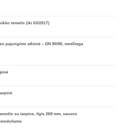
iklio rėmelis (iki 03/2017)
azo pajungimo alkūnė – DN 90/90, medžiaga
pinė
tarpinė
amzdis su tarpine, ilgis 269 mm, sausos
ų moduliams