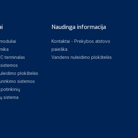
i
Naudinga informacija
 moduliai
Kontaktai - Prekybos atstovo
mika
paieška
C terminalas
Vandens nuleidimo plokštelės
sistemos
leidimo plokštelės
rinkimo sistemos
potinkinių
jų sistema