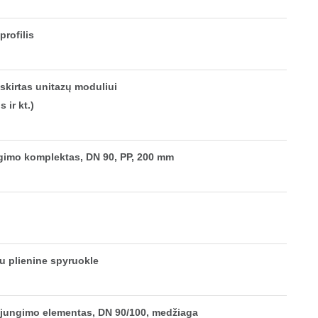
profilis
skirtas unitazų moduliui
 ir kt.)
gimo komplektas, DN 90, PP, 200 mm
u plienine spyruokle
ajungimo elementas, DN 90/100, medžiaga