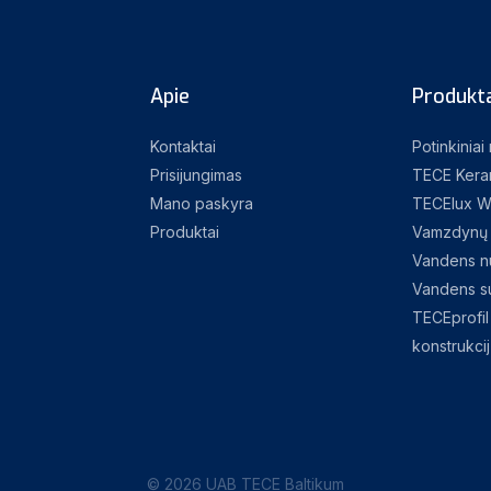
Apie
Produkta
Kontaktai
Potinkiniai
Prisijungimas
TECE Kera
Mano paskyra
TECElux W
Produktai
Vamzdynų 
Vandens nu
Vandens su
TECEprofil 
konstrukci
© 2026 UAB TECE Baltikum