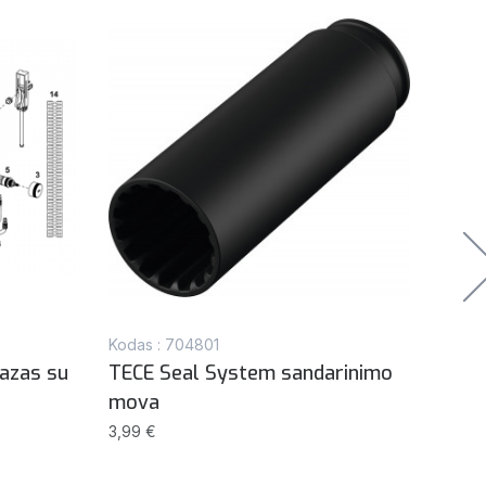
Kodas : 704801
Kodas
azas su
TECE Seal System sandarinimo
Atsa
mova
nerū
kole
3,99 €
matu