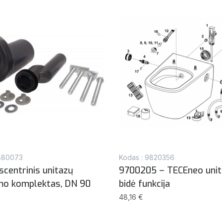
9880073
Kodas : 9820356
scentrinis unitazų
9700205 – TECEneo unit
mo komplektas, DN 90
bidė funkcija
48,16 €