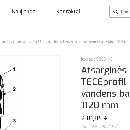
Naujienos
Kontaktai
l unitazo modulis su Uni vandens bakeliu, montavimo aukštis 1120 m
Kodas : 9820103
Atsarginės
TECEprofil 
vandens ba
1120 mm
230,85 €
(Be PVM: 190,79 €)