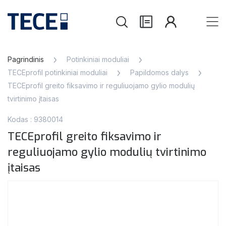
Pagrindinis
Potinkiniai moduliai
TECEprofil potinkiniai moduliai
Papildomos dalys
TECEprofil greito fiksavimo ir reguliuojamo gylio modulių
tvirtinimo įtaisas
Kodas : 9380014
TECEprofil greito fiksavimo ir
reguliuojamo gylio modulių tvirtinimo
įtaisas