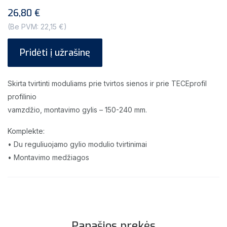
26,80 €
(Be PVM: 22,15 €)
Pridėti į užrašinę
Skirta tvirtinti moduliams prie tvirtos sienos ir prie TECEprofil
profilinio
vamzdžio, montavimo gylis – 150-240 mm.
Komplekte:
• Du reguliuojamo gylio modulio tvirtinimai
• Montavimo medžiagos
Panašios prekės