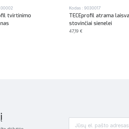
030002
Kodas : 9030017
il tvirtinimo
TECEprofil atrama laisva
inas
stovinčiai sienelei
47,19 €
į
ašto dėžutėje