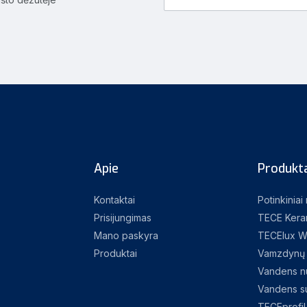
Apie
Produkta
Kontaktai
Potinkiniai
Prisijungimas
TECE Kera
Mano paskyra
TECElux W
Produktai
Vamzdynų 
Vandens nu
Vandens su
TECEprofil 