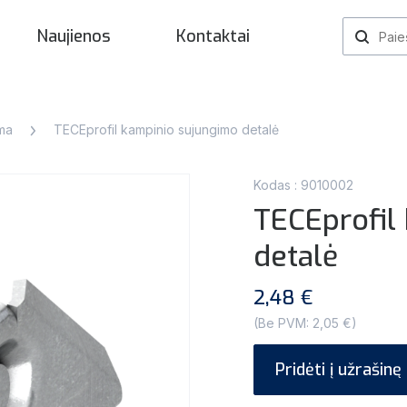
Naujienos
Kontaktai
ema
TECEprofil kampinio sujungimo detalė
Kodas : 9010002
TECEprofil
detalė
2,48 €
(Be PVM: 2,05 €)
Pridėti į užrašinę