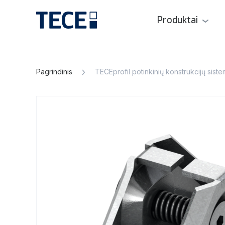
Produktai
Pagrindinis
TECEprofil potinkinių konstrukcijų sist