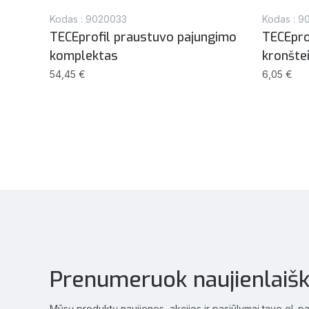
Kodas : 9020033
Kodas : 9
o
TECEprofil praustuvo pajungimo
TECEprof
komplektas
kronšte
54,45 €
6,05 €
Prenumeruok naujienlaišk
Mūsų produktų naujienos, akcijos ir pasiūlymai tavo el. p