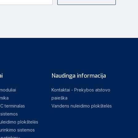
i
Naudinga informacija
 moduliai
Kontaktai - Prekybos atstovo
mika
paieška
C terminalas
Vandens nuleidimo plokštelės
sistemos
leidimo plokštelės
rinkimo sistemos
potinkinių