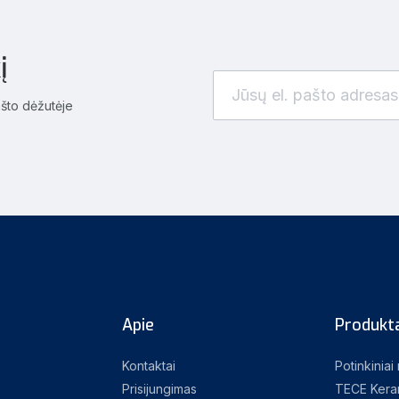
į
ašto dėžutėje
Apie
Produkta
Kontaktai
Potinkiniai
Prisijungimas
TECE Kera