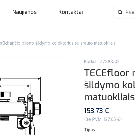
Naujienos
Kontaktai
rūdijančio plieno šildymo kolektorius su srauto matuokliais
Kodas : 77310002
TECEfloor n
šildymo kol
matuokliais
153,73 €
(Be PVM: 127,05 €)
Tipas