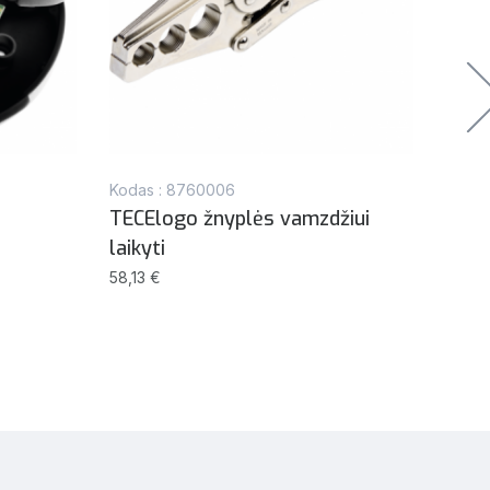
Kodas : 8760006
Kodas
TECElogo žnyplės vamzdžiui
TECE
laikyti
Bron
58,13 €
8,87 