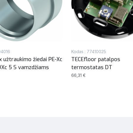
04016
Kodas : 77410025
x užtraukimo žiedai PE-Xc
TECEfloor patalpos
DXc 5 S vamzdžiams
termostatas DT
66,31 €