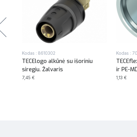
Kodas : 8610302
Kodas : 7
TECElogo alkūnė su išoriniu
TECEfle
siregiu. Žalvaris
ir PE-M
7,45 €
1,13 €