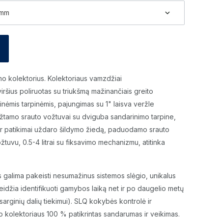
 mm
mo kolektorius. Kolektoriaus vamzdžiai
ršius poliruotas su triukšmą mažinančiais greito
minėmis tarpinėmis, pajungimas su 1" laisva veržle
grįžtamo srauto vožtuvai su dviguba sandarinimo tarpine,
 ir patikimai uždaro šildymo žiedą, paduodamo srauto
tuvu, 0.5-4 litrai su fiksavimo mechanizmu, atitinka
us galima pakeisti nesumažinus sistemos slėgio, unikalus
eidžia identifikuoti gamybos laiką net ir po daugelio metų
arginių dalių tiekimui). SLQ kokybės kontrolė ir
 kolektoriaus 100 % patikrintas sandarumas ir veikimas.