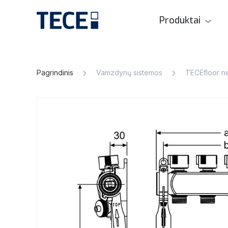
Produktai
Pagrindinis
Vamzdynų sistemos
TECEfloor ne