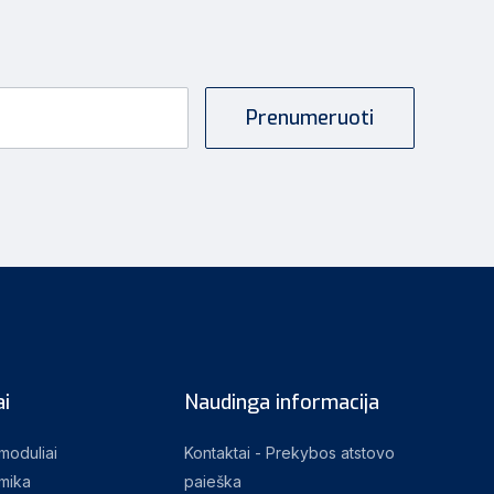
i
Naudinga informacija
 moduliai
Kontaktai - Prekybos atstovo
mika
paieška