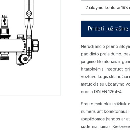
2 šildymo kontūrai 198
Pridėti į užrašinę
Nerūdijančio plieno šildy
padidinto pralaidumo, pavi
jungimo fiksatoriais ir gu
ir tarpinėmis. Integruoti 
vožtuvo kūgis sklandžiai
matuoklis su uždarymo vož
normą DIN EN 1264-4.
Srauto matuoklių stikliuk
numeris ant kolektoriaus l
(papildomos įrangos ar ats
suderinamumas. Kiekvieno