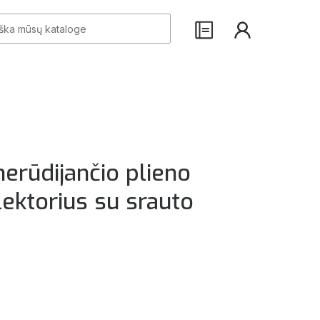
erūdijančio plieno
ektorius su srauto