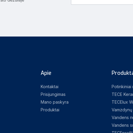
Apie
Produkta
Kontaktai
Potinkiniai
Prisijungimas
TECE Kera
Mano paskyra
TECElux W
Produktai
Vamzdynų 
Vandens nu
Vandens su
TECEprofil 