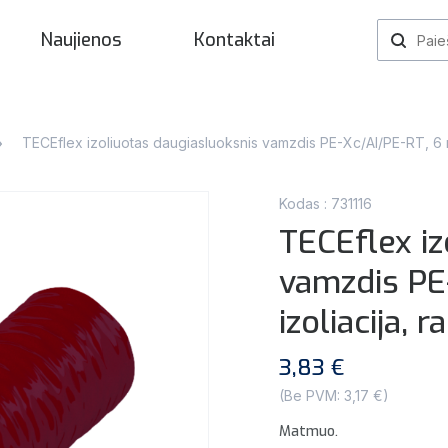
Naujienos
Kontaktai
TECEflex izoliuotas daugiasluoksnis vamzdis PE-Xc/Al/PE-RT, 6 
Kodas : 731116
TECEflex iz
vamzdis PE
izoliacija, 
3,83 €
(Be PVM: 3,17 €)
Matmuo.