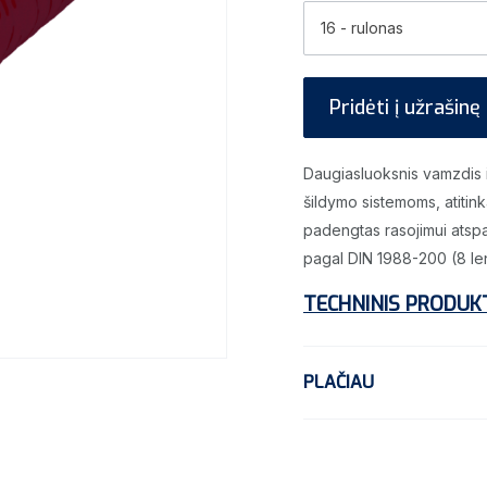
16 - rulonas
Pridėti į užrašinę
Daugiasluoksnis vamzdis i
šildymo sistemoms, atitin
padengtas rasojimui atspa
pagal DIN 1988-200 (8 lente
TECHNINIS PRODUK
PLAČIAU