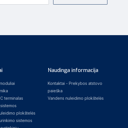
i
Naudinga informacija
 moduliai
Kontaktai - Prekybos atstovo
mika
paieška
C terminalas
Vandens nuleidimo plokštelės
sistemos
leidimo plokštelės
rinkimo sistemos
potinkinių