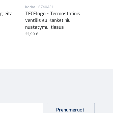
Kodas : 8740431
Kodas
 greita
TECElogo - Termostatinis
Perė
ventilis su išankstiniu
sist
nustatymu, tiesus
meta
žalv
22,99 €
9,73 