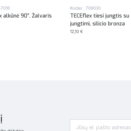
67016
Kodas : 708630
 alkūnė 90°. Žalvaris
TECEflex tiesi jungtis su
jungtimi, silicio bronza
12,10 €
į
ašto dėžutėje