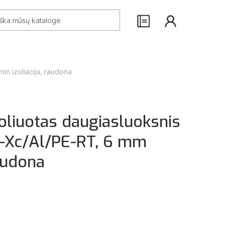
mm izoliacija, raudona
oliuotas daugiasluoksnis
-Xc/Al/PE-RT, 6 mm
raudona