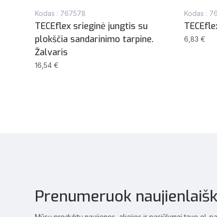
Kodas : 767578
Kodas : 7
kirta
TECEflex srieginė jungtis su
TECEflex
plokščia sandarinimo tarpine.
6,83 €
Žalvaris
16,54 €
Prenumeruok naujienlaišk
Mūsų produktų naujienos, akcijos ir pasiūlymai tavo el. p