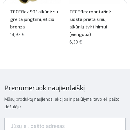
TECEflex 90° alkūnė su
TECEflex montažinė
greita jungtimi, silicio
juosta prietaisinių
bronza
alkūnių tvirtinimui
(vienguba)
14,97 €
6,30 €
Prenumeruok naujienlaiškį
Mūsų produktų naujienos, akcijos ir pasiūlymai tavo el. pašto
dėžutėje