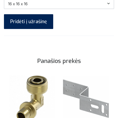
Pridėti į užrašinę
Panašios prekės