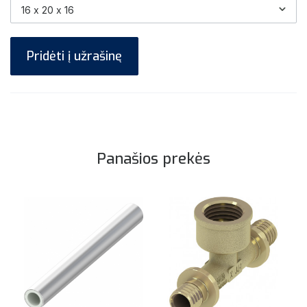
Pridėti į užrašinę
Panašios prekės