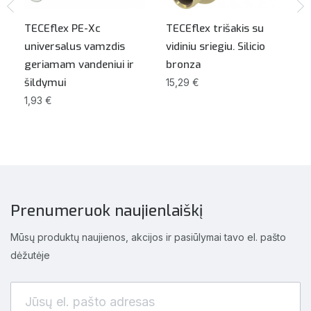
TECEflex PE-Xc
TECEflex trišakis su
universalus vamzdis
vidiniu sriegiu. Silicio
geriamam vandeniui ir
bronza
šildymui
15,29 €
1,93 €
Prenumeruok naujienlaiškį
Mūsų produktų naujienos, akcijos ir pasiūlymai tavo el. pašto
dėžutėje