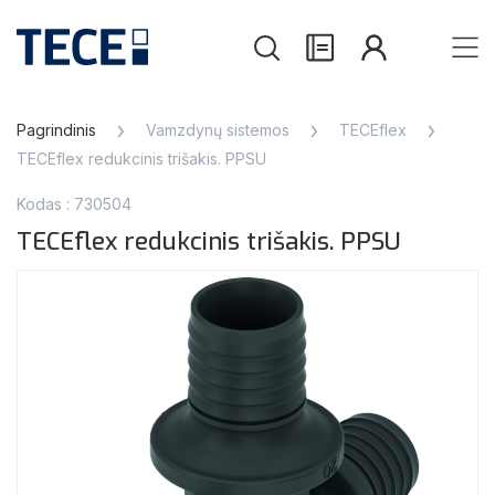
Pagrindinis
Vamzdynų sistemos
TECEflex
TECEflex redukcinis trišakis. PPSU
Kodas : 730504
TECEflex redukcinis trišakis. PPSU