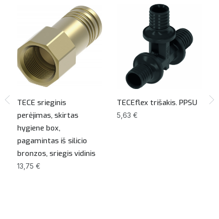
TECE srieginis
TECEflex trišakis. PPSU
perėjimas, skirtas
5,63 €
hygiene box,
pagamintas iš silicio
bronzos, sriegis vidinis
13,75 €