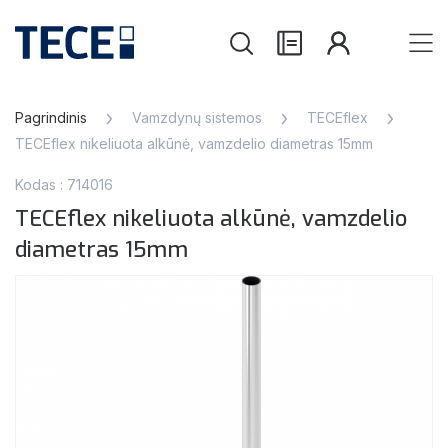
Pagrindinis
Vamzdynų sistemos
TECEflex
TECEflex nikeliuota alkūnė, vamzdelio diametras 15mm
Kodas : 714016
TECEflex nikeliuota alkūnė, vamzdelio
diametras 15mm