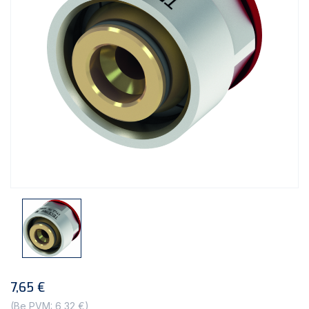
7,65 €
(Be PVM: 6,32 €)