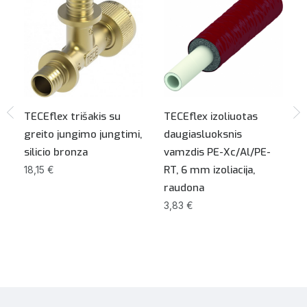
TECEflex trišakis su
TECEflex izoliuotas
greito jungimo jungtimi,
daugiasluoksnis
silicio bronza
vamzdis PE-Xc/Al/PE-
RT, 6 mm izoliacija,
18,15 €
raudona
3,83 €