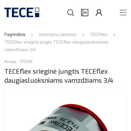
Pagrindinis
Vamzdynų sistemos
TECEflex
TECEflex srieginė jungtis TECEflex daugiasluoksniams
vamzdžiams 3/4
Kodas : 713316
TECEflex srieginė jungtis TECEflex
daugiasluoksniams vamzdžiams 3/4