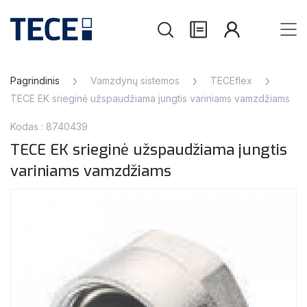
Pagrindinis
Vamzdynų sistemos
TECEflex
TECE EK srieginė užspaudžiama jungtis variniams vamzdžiams
Kodas : 8740439
TECE EK srieginė užspaudžiama jungtis
variniams vamzdžiams