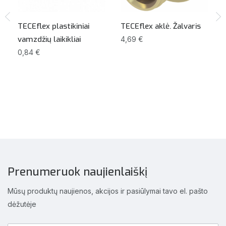
TECEflex plastikiniai
TECEflex aklė. Žalvaris
vamzdžių laikikliai
4,69 €
0,84 €
Prenumeruok naujienlaiškį
Mūsų produktų naujienos, akcijos ir pasiūlymai tavo el. pašto
dėžutėje