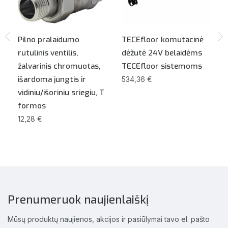
Pilno pralaidumo
TECEfloor komutacinė
rutulinis ventilis,
dėžutė 24V belaidėms
žalvarinis chromuotas,
TECEfloor sistemoms
išardoma jungtis ir
534,36 €
vidiniu/išoriniu sriegiu, T
formos
12,28 €
Prenumeruok naujienlaiškį
Mūsų produktų naujienos, akcijos ir pasiūlymai tavo el. pašto