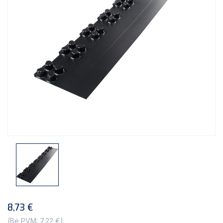
8,73 €
(Be PVM: 7,22 €)