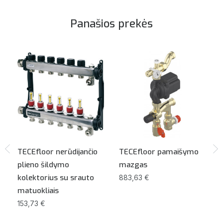
Panašios prekės
ų
TECEfloor nerūdijančio
TECEfloor pamaišymo
plieno šildymo
mazgas
kolektorius su srauto
883,63 €
matuokliais
153,73 €