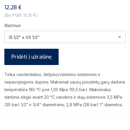
12,28 €
(Be PVM: 10,15 €)
Matmuo
Pridėti į užrašinę
Tinka vandentiekio, šildymo/vėsinimo sistemoms ir
nepavojingoms dujoms. Maksimali sausų prisotintų garų darbinė
temperatūra 185 °C prie 1,05 Mpa (10,5 bar). Maksimalus
darbinis slėgis esant 20 °C vandens ir dujų sistemose 3,5 MPa
(35 bar) 1/2" ir 3/4" diametrams; 2,8 MPa (28 bar) 1" diametrui.