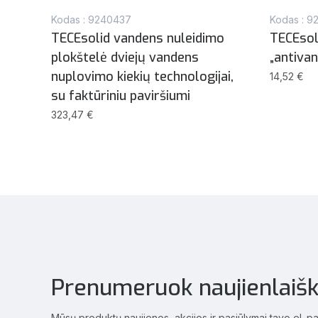
Kodas : 9240437
Kodas : 9
TECEsolid vandens nuleidimo
TECEsol
plokštelė dviejų vandens
„antivan
nuplovimo kiekių technologijai,
14,52 €
su faktūriniu paviršiumi
323,47 €
Prenumeruok naujienlaišk
Mūsų produktų naujienos, akcijos ir pasiūlymai tavo el. p