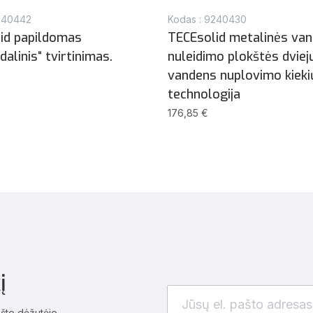
240442
Kodas : 9240430
id papildomas
TECEsolid metalinės va
dalinis“ tvirtinimas.
nuleidimo plokštės dviej
vandens nuplovimo kieki
technologija
176,85 €
į
ašto dėžutėje