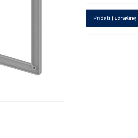
Pridėti į užrašinę