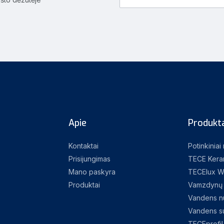
Apie
Produkta
Kontaktai
Potinkiniai
Prisijungimas
TECE Kera
Mano paskyra
TECElux W
Produktai
Vamzdynų 
Vandens nu
Vandens su
TECEprofil 