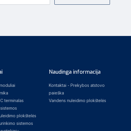
i
Naudinga informacija
 moduliai
Kontaktai - Prekybos atstovo
mika
paieška
C terminalas
Vandens nuleidimo plokštelės
sistemos
leidimo plokštelės
rinkimo sistemos
potinkinių