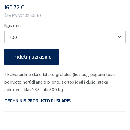
160,72 €
(Be PVM: 132,83 €)
Ilgis mm
Pridėti į užrašinę
TECEdrainline dušo latako grotelės (tiesios), pagamintos iš
poliruoto nerūdijančio plieno, skirtos įdėti į dušo lataką,
apkrovos klasė K3 – iki 300 kg.
TECHNINIS PRODUKTO PUSLAPIS