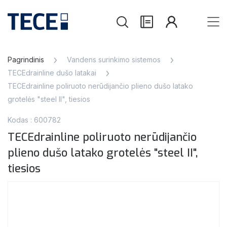
Pagrindinis
Vandens surinkimo sistemos
TECEdrainline dušo latakai
TECEdrainline poliruoto nerūdijančio plieno dušo latako
grotelės "steel II", tiesios
Kodas : 600782
TECEdrainline poliruoto nerūdijančio
plieno dušo latako grotelės "steel II",
tiesios