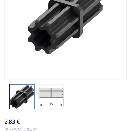
2,83 €
(Be PVM: 2,34 €)