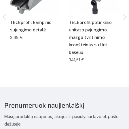
TECEprofil kampinio
TECEprofil potinkinio
sujungimo detalė
unitazo pajungimo
mazgo tvirtinimo
2,48 €
kronšteinas su Uni
bakeliu
341,51 €
Prenumeruok naujienlaiškį
Mūsų produktų naujienos, akcijos ir pasiūlymai tavo el. pašto
dėžutėje