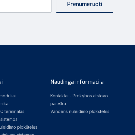
i
Naudinga informacija
 moduliai
Kontaktai - Prekybos atstovo
mika
paieška
C terminalas
Vandens nuleidimo plokštelės
sistemos
leidimo plokštelės
rinkimo sistemos