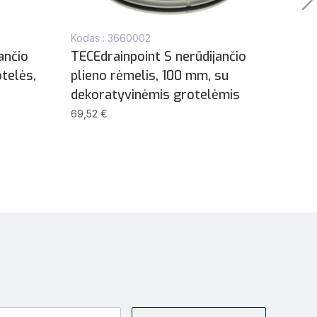
Kodas : 3660002
Kodas
ančio
TECEdrainpoint S nerūdijančio
TECE
telės,
plieno rėmelis, 100 mm, su
Seal
dekoratyvinėmis grotelėmis
33,32
69,52 €