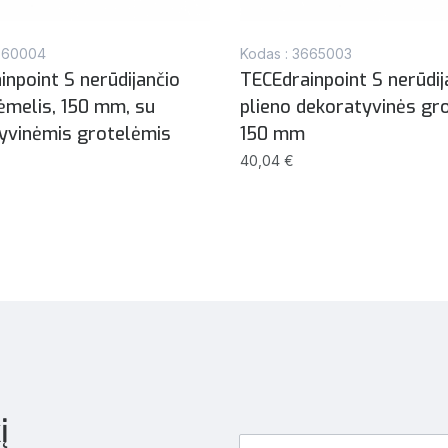
3660004
Kodas : 3665003
inpoint S nerūdijančio
TECEdrainpoint S nerūdij
rėmelis, 150 mm, su
plieno dekoratyvinės gro
yvinėmis grotelėmis
150 mm
40,04 €
į