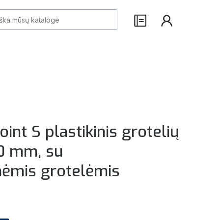
int S plastikinis grotelių
50 mm, su
nėmis grotelėmis