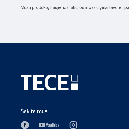
Mūsų produktų naujienos, akcijos ir pasiūlymai tavo el. p
Sekite mus