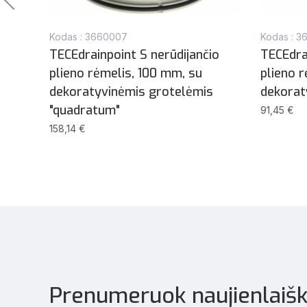
Kodas : 3660007
Kodas : 
io
TECEdrainpoint S nerūdijančio
TECEdra
lės
plieno rėmelis, 100 mm, su
plieno 
dekoratyvinėmis grotelėmis
dekorat
"quadratum"
91,45 €
158,14 €
Prenumeruok naujienlaišk