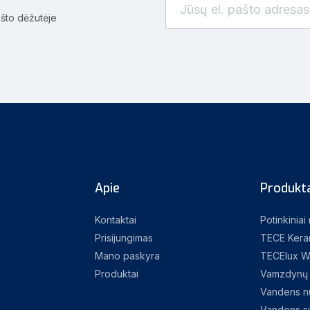
ašto dėžutėje
Apie
Produkta
Kontaktai
Potinkiniai
Prisijungimas
TECE Kera
Mano paskyra
TECElux W
Produktai
Vamzdynų 
Vandens nu
Vandens su