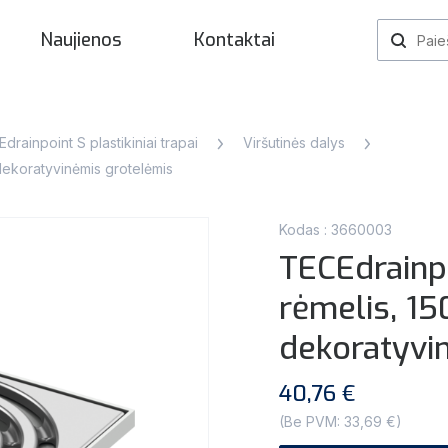
Naujienos
Kontaktai
drainpoint S plastikiniai trapai
Viršutinės dalys
 dekoratyvinėmis grotelėmis
Kodas : 3660003
TECEdrainpo
rėmelis, 1
dekoratyvi
40,76 €
(Be PVM: 33,69 €)