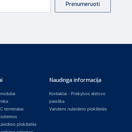
i
Naudinga informacija
 moduliai
Kontaktai - Prekybos atstovo
mika
paieška
C terminalas
Vandens nuleidimo plokštelės
sistemos
leidimo plokštelės
rinkimo sistemos