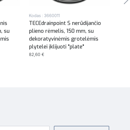
Kodas : 3660011
Kodas
inis
TECEdrainpoint S nerūdijančio
TECE
, su
plieno rėmelis, 150 mm, su
grot
ėmis
dekoratyvinėmis grotelėmis
deko
plytelei įklijuoti "plate"
40,76
82,60 €