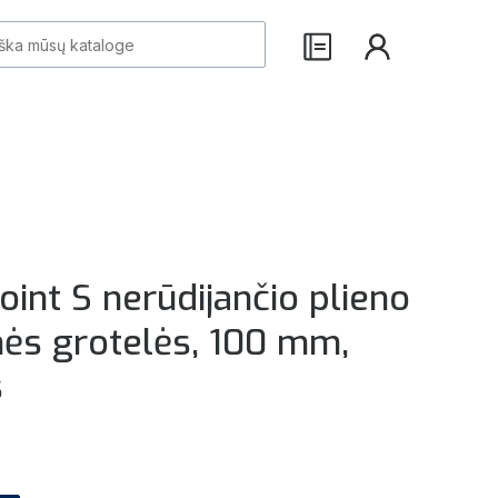
int S nerūdijančio plieno
nės grotelės, 100 mm,
s