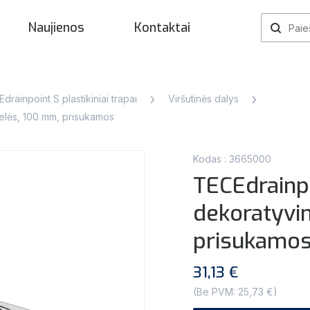
Naujienos
Kontaktai
drainpoint S plastikiniai trapai
Viršutinės dalys
telės, 100 mm, prisukamos
Kodas : 3665000
TECEdrainpo
dekoratyvi
prisukamo
31,13 €
(Be PVM: 25,73 €)