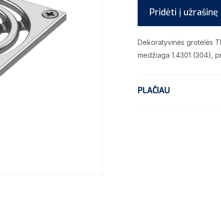
Pridėti į užrašinę
Dekoratyvinės grotelės TE
medžiaga 1.4301 (304), p
PLAČIAU