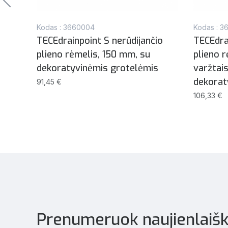
Kodas : 3660004
Kodas : 3
TECEdrainpoint S nerūdijančio
TECEdra
u
plieno rėmelis, 150 mm, su
plieno 
dekoratyvinėmis grotelėmis
varžtai
dekorat
91,45 €
106,33 €
Prenumeruok naujienlaišk