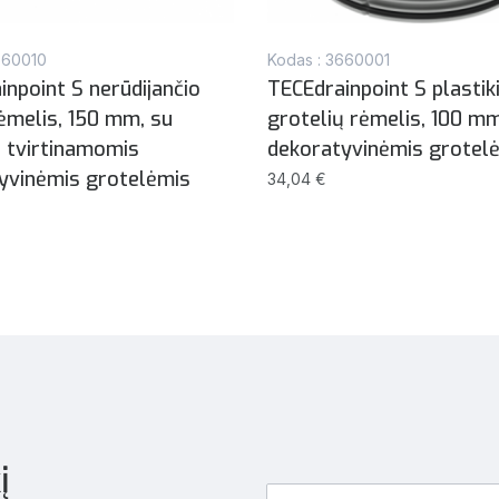
660010
Kodas : 3660001
inpoint S nerūdijančio
TECEdrainpoint S plastik
rėmelis, 150 mm, su
grotelių rėmelis, 100 mm
s tvirtinamomis
dekoratyvinėmis grotel
yvinėmis grotelėmis
34,04 €
į