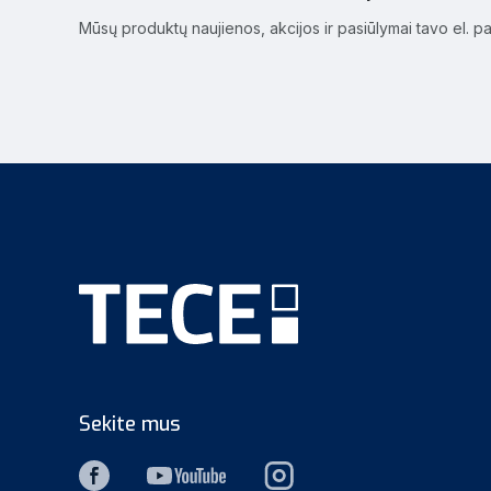
Mūsų produktų naujienos, akcijos ir pasiūlymai tavo el. p
Sekite mus