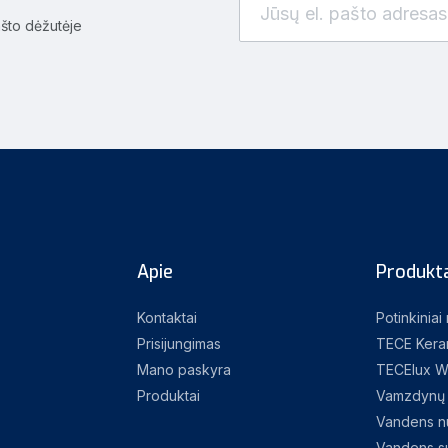
ašto dėžutėje
Apie
Produkta
Kontaktai
Potinkiniai
Prisijungimas
TECE Kera
Mano paskyra
TECElux W
Produktai
Vamzdynų 
Vandens nu
Vandens su